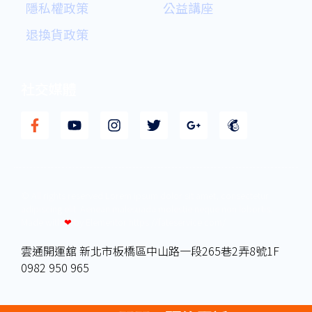
隱私權政策
公益講座
退換貨政策
社交媒體
F
Y
I
T
G
M
a
o
n
w
o
a
c
u
s
i
o
i
e
t
t
t
g
l
b
u
a
t
l
c
o
b
g
e
e
h
© All rights reserved Lorem ipsum dolor sit amet, consectetur
o
e
r
r
-
i
adipiscing elit. Aenean malesuada molestie neque non lobortis.
k
a
p
m
Made with
❤
by Elementor​​ https://fateservice.com/
-
m
l
p
f
u
雲通開運舘 新北市板橋區中山路一段265巷2弄8號1F
s
0982 950 965
-
g