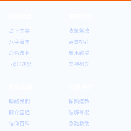
服務項目
服務項目
占卜問事
收驚祭改
八字流年
富貴桃花
命名改名
風水磁場
擇日嫁娶
安神祖先
認識雲通
公益.合作
聯絡我們
振興道教
簡介雲通
破解神棍
信仰百科
急難救助