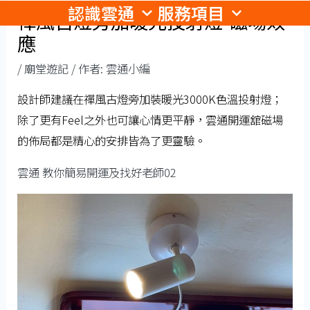
認識雲通
服務項目
跳
禪風古燈旁加暖光投射燈-磁場效
至
應
主
/
廟堂遊記
/ 作者:
雲通小編
要
內
設計師建議在禪風古燈旁加裝暖光3000K色溫投射燈；
容
除了更有Feel之外也可讓心情更平靜，雲通開運舘磁場
的佈局都是精心的安排皆為了更靈驗。
雲通 教你簡易開運及找好老師02