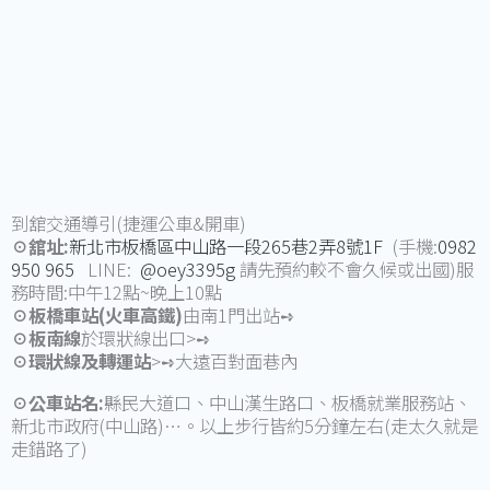
到舘交通導引(捷運公車&開車)
☉舘址:
新北市板橋區中山路一段265巷2弄8號1F
(手機:
0982
950 965
LINE:
@oey3395g
請先預約較不會久候或出國)服
務時間:中午12點~晚上10點
☉板橋車站(火車高鐵)
由南1門出站➺
☉板南線
於環狀線出口>➺
☉環狀線及轉運站
>➺大遠百對面巷內
☉公車站名:
縣民大道口、中山漢生路口、板橋就業服務站、
新北市政府(中山路)…。以上步行皆約5分鐘左右(走太久就是
走錯路了)