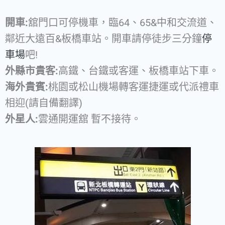
開車:
舘門口可停機車，臨64、65&中和交流道、
鄰近大遠百&板橋車站。開車請停徒步三分鐘
停
車場
吧!
外縣市貴客:
高鐵、台鐵或客運、板橋車站下車。
海外貴賓:
桃園或松山機場轉客運捷運或代派禮車
相迎(請自備翻譯)
外星人:
雲通開運舘 暫不接待。