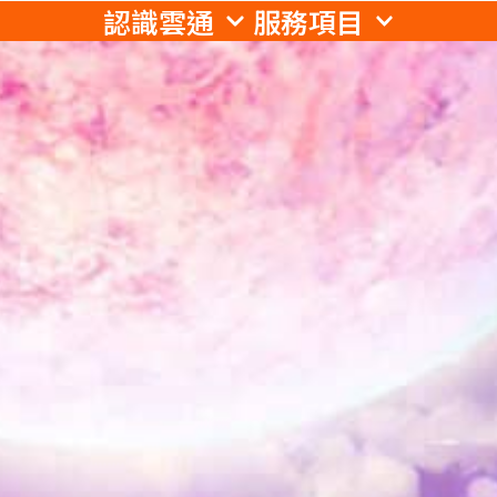
認識雲通
服務項目
跳
至
主
要
內
容