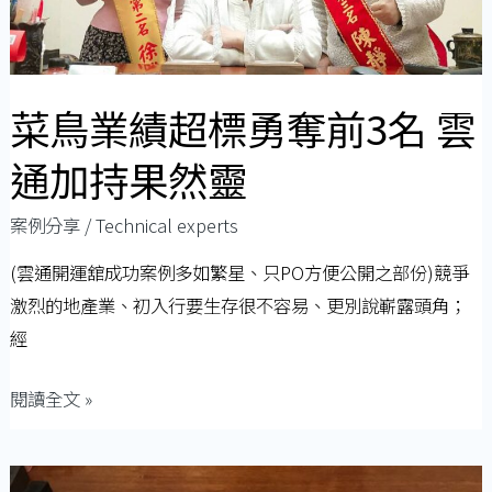
勇
奪
前
菜鳥業績超標勇奪前3名 雲
3
名
通加持果然靈
雲
通
案例分享
/
Technical experts
加
(雲通開運舘成功案例多如繁星、只PO方便公開之部份)競爭
持
激烈的地產業、初入行要生存很不容易、更別說嶄露頭角；
果
經
然
靈
閱讀全文 »
最