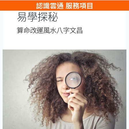
認識雲通
服務項目
跳
易學探秘
至
主
算命改運風水八字文昌
要
內
容
盤
點
算
命
的
三
大
疑
問