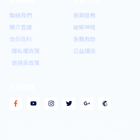
聯絡我們
振興道教
簡介雲通
破解神棍
信仰百科
急難救助
隱私權政策
公益講座
退換貨政策
社交媒體
F
Y
I
T
G
M
a
o
n
w
o
a
c
u
s
i
o
i
e
t
t
t
g
l
b
u
a
t
l
c
o
b
g
e
e
h
© All rights reserved Lorem ipsum dolor sit amet, consectetur
o
e
r
r
-
i