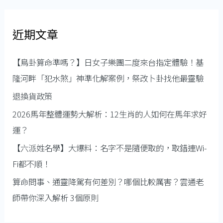
關
分
鍵
享
近期文章
字
吧!
:
【鳥卦算命準嗎？】日女子樂團二度來台指定體驗！基
隆河畔「犯水煞」神準化解案例，祭改卜卦找他最靈驗
退換貨政策
2026馬年整體運勢大解析：12生肖的人如何在馬年求好
運？
【六派姓名學】大爆料：名字不是隨便取的，取錯連Wi-
Fi都不順！
算命問事、通靈降駕有何差別？哪個比較厲害？雲通老
師帶你深入解析 3個原則