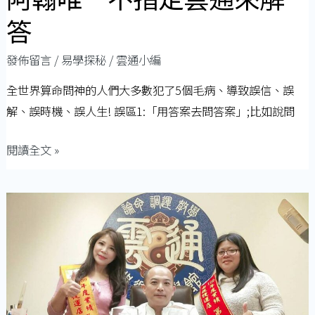
定
答
雲
通
發佈留言
/
易學探秘
/
雲通小編
來
全世界算命問神的人們大多數犯了5個毛病、導致誤信、誤
解
解、誤時機、誤人生! 誤區1:「用答案去問答案」;比如說問
答
閱讀全文 »
菜
鳥
業
績
超
標