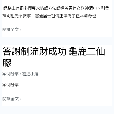
網路上有很多假專家錯誤方法誤導善男信女送神清屯、引發
神明祖先不安寧！雲通居士祖傳正法為了正本清源也
閱讀全文 »
答謝制流財成功 龜鹿二仙
答
謝
膠
制
流
案例分享
/
雲通小編
財
案例分享
成
功
閱讀全文 »
龜
鹿