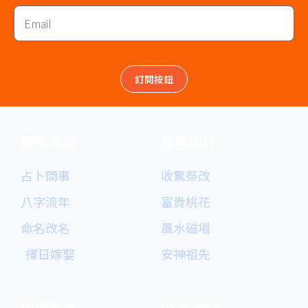
Email
訂閱按鈕
服務項目
服務項目
占卜問事
收驚祭改
八字流年
富貴桃花
命名改名
風水磁場
擇日嫁娶
安神祖先
認識雲通
公益.合作