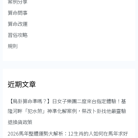
案例分享
算命問事
算命改運
習俗攻略
規則
近期文章
【鳥卦算命準嗎？】日女子樂團二度來台指定體驗！基
隆河畔「犯水煞」神準化解案例，祭改卜卦找他最靈驗
退換貨政策
2026馬年整體運勢大解析：12生肖的人如何在馬年求好