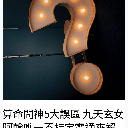
神
5
大
誤
區
九
天
玄
女
阿
翰
唯
算命問神5大誤區 九天玄女
一
不
阿翰唯一不指定雲通來解
指