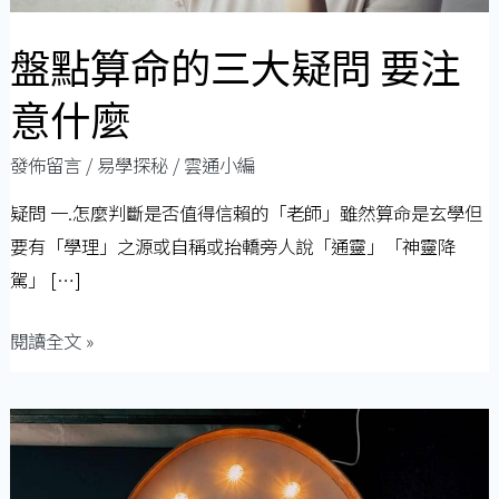
要
注
盤點算命的三大疑問 要注
意
意什麼
什
麼
發佈留言
/
易學探秘
/
雲通小編
疑問 一.怎麼判斷是否值得信賴的「老師」雖然算命是玄學但
要有「學理」之源或自稱或抬轎旁人說「通靈」「神靈降
駕」 […]
閱讀全文 »
算
命
問