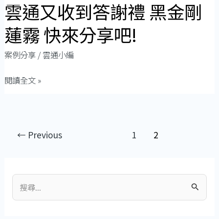
雲通又收到答謝禮 黑金剛
二
雲
仙
通
蓮霧 快來分享吧!
膠
又
收
案例分享
/
雲通小編
到
閱讀全文 »
答
謝
禮
黑
←
Previous
1
2
金
剛
蓮
霧
搜
快
尋
來