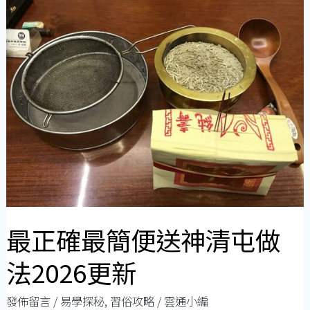
正
確
最
簡
便
送
神
清
屯
做
法
最正確最簡便送神清屯做
2026
法2026更新
更
新
發佈留言
/
易學探秘
,
習俗攻略
/
雲通小編